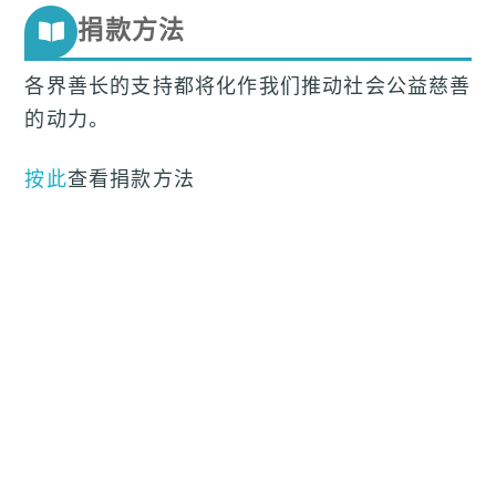
Skip
捐款方法
to
content
各界善长的支持都将化作我们推动社会公益慈善
的动力。
按此
查看捐款方法