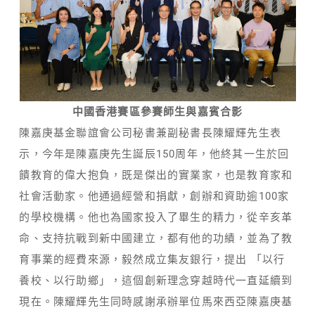
中國香港賽區參賽師生與嘉賓合影
陳嘉庚基金聯誼會公司秘書兼副秘書長陳耀輝先生表
示，今年是陳嘉庚先生誕辰150周年，他終其一生於回
饋教育的偉大抱負，既是傑出的實業家，也是教育家和
社會活動家。他通過經營和捐獻，創辦和資助逾100家
的學校機構。他也為國家投入了畢生的精力，從辛亥革
命、支持抗戰到新中國建立，都有他的功績，並為了教
育事業的經費來源，毅然成立集友銀行，提出 「以行
養校、以行助鄉」，這個創新理念穿越時代一直延續到
現在。陳耀輝先生同時感謝承辦單位馬來西亞陳嘉庚基