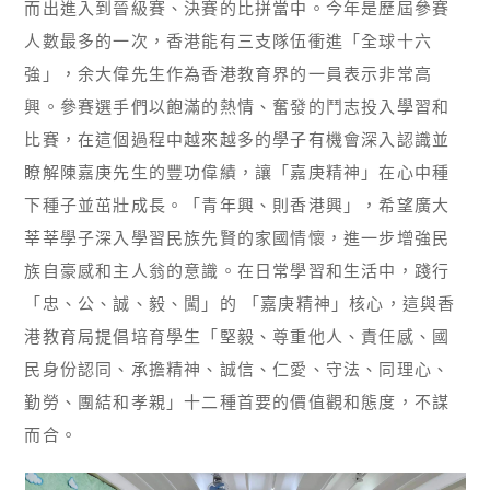
而出進入到晉級賽、決賽的比拼當中。今年是歷屆參賽
人數最多的一次，香港能有三支隊伍衝進「全球十六
強」，余大偉先生作為香港教育界的一員表示非常高
興。參賽選手們以飽滿的熱情、奮發的鬥志投入學習和
比賽，在這個過程中越來越多的學子有機會深入認識並
瞭解陳嘉庚先生的豐功偉績，讓「嘉庚精神」在心中種
下種子並茁壯成長。「青年興、則香港興」，希望廣大
莘莘學子深入學習民族先賢的家國情懷，進一步增強民
族自豪感和主人翁的意識。在日常學習和生活中，踐行
「忠、公、誠、毅、闖」的 「嘉庚精神」核心，這與香
港教育局提倡培育學生「堅毅、尊重他人、責任感、國
民身份認同、承擔精神、誠信、仁愛、守法、同理心、
勤勞、團結和孝親」十二種首要的價值觀和態度，不謀
而合。