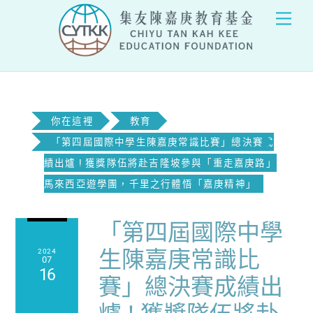
Skip
Men
to
content
你在這裡
教育
「第四屆國際中學生陳嘉庚常識比賽」總決賽成
績出爐 ! 獲獎隊伍將赴吉隆坡參與「重走嘉庚路」
馬來西亞遊學團，千里之行體悟「嘉庚精神」
「第四屆國際中學
生陳嘉庚常識比
2024
07
16
賽」總決賽成績出