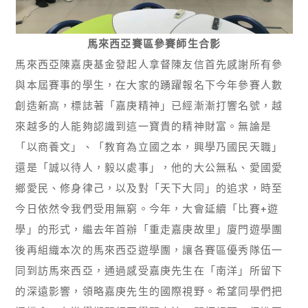
馬來西亞賽區參賽師生合影
馬來西亞陳嘉庚基金發起人拿督陳友信首先感謝所有參
與本屆賽事的學生，在大家的踴躍報名下今年參賽人數
創造新高，標誌著「嘉庚精神」已經漸漸打響名號，越
來越多的人能夠認識到這一寶貴的精神財富。無論是
「以商養文」、「教育為立國之本，興學乃國民天職」
還是「誠以待人，毅以處事」，他的大公無私、愛國愛
鄉愛民、修身律己，以及對「天下大同」的追求，時至
今日依然令我們受用無窮。今年，大會延續「比賽+遊
學」的形式，繼去年首辦「重走嘉庚故里」廈門遊學團
後再組織本次的馬來西亞遊學團，讓各賽區優秀隊伍一
同到訪馬來西亞，通過感受嘉庚先生在「南洋」所留下
的深遠影響，領略嘉庚先生的國際視野。希望同學們把