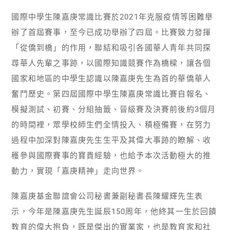
國際中學生陳嘉庚常識比賽於2021年克服疫情等困難舉
辦了首屆賽事，至今已成功舉辦了四屆。比賽致力發揮
「從僑到橋」的作用，聯結和吸引各國華人青年共同探
尋華人先輩之事跡，以國際知識競賽作為橋樑，讓各個
國家和地區的中學生認識以陳嘉庚先生為首的華僑華人
奮鬥歷史。第四屆國際中學生陳嘉庚常識比賽自報名、
模擬測試、初賽、分組抽籤、晉級賽及決賽前後約3個月
的時間裡，眾學校師生們全情投入、積極備賽，在努力
過程中加深對陳嘉庚先生生平及其偉大事跡的瞭解、收
穫參與國際賽事的寶貴經驗，也給予本次活動極大的推
動力，實現「嘉庚精神」走向世界。
陳嘉庚基金聯誼會公司秘書兼副秘書長陳耀輝先生表
示，今年是陳嘉庚先生誕辰150周年，他終其一生於回饋
教育的偉大抱負，既是傑出的實業家，也是教育家和社