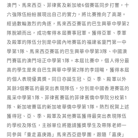
澳門、馬來西亞、菲律賓及新加坡6個賽區同步打響，十
六強隊伍紛紛展現出自己的實力，將比賽推向了高潮。
經過數輪激烈的角逐，馬來西亞賽區的巴生興華中學第2
隊脫穎而出，成功奪得本屆賽事冠軍。獲得亞軍、季軍
及殿軍的隊伍分別是中國內地賽區的福建省廈門第一中
學第1隊、馬來西亞賽區的巴生興華中學第3隊、中國澳
門賽區的澳門培正中學第1隊。本屆比賽中，個人得分最
高的學生是來自巴生興華中學第2隊的李翊暘，獲得本屆
的個人表現優異獎。同日亦誕生冠、亞、季、殿軍以外
其餘3個賽區的最突出表現隊伍，分別是中國香港賽區的
風采中學第1隊、菲律賓賽區的菲律賓僑中學院分校第1
隊、新加坡賽區的新加坡華僑中學第1隊。熱烈祝賀上述
獲得冠、亞、季、殿軍及其他賽區獲得最突出表現隊伍
的學校及隊伍，主辦單位將邀請獲獎學生及帶隊老師一
同參與「重走嘉庚路」馬來西亞遊學團，跟隨「嘉庚」