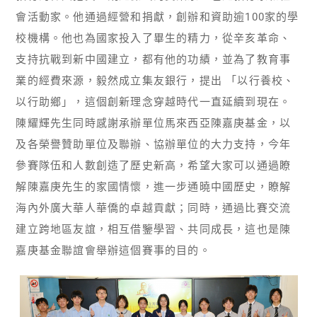
會活動家。他通過經營和捐獻，創辦和資助逾100家的學
校機構。他也為國家投入了畢生的精力，從辛亥革命、
支持抗戰到新中國建立，都有他的功績，並為了教育事
業的經費來源，毅然成立集友銀行，提出 「以行養校、
以行助鄉」，這個創新理念穿越時代一直延續到現在。
陳耀輝先生同時感謝承辦單位馬來西亞陳嘉庚基金，以
及各榮譽贊助單位及聯辦、協辦單位的大力支持，今年
參賽隊伍和人數創造了歷史新高，希望大家可以通過瞭
解陳嘉庚先生的家國情懷，進一步通曉中國歷史，瞭解
海內外廣大華人華僑的卓越貢獻；同時，通過比賽交流
建立跨地區友誼，相互借鑒學習、共同成長，這也是陳
嘉庚基金聯誼會舉辦這個賽事的目的。