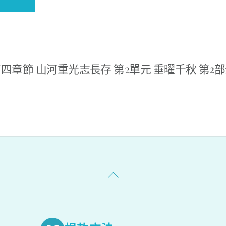
四章節 山河重光志長存 第2單元 垂曜千秋 第2
Back
To
Top