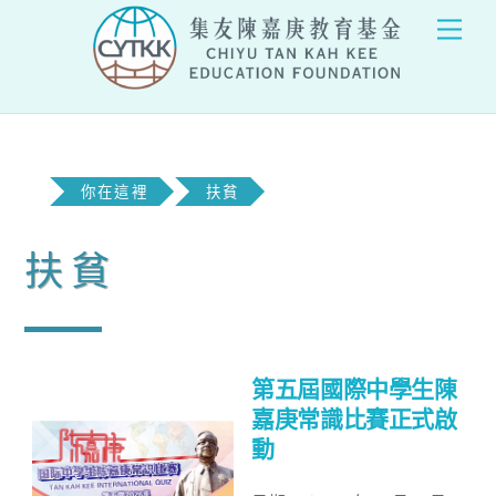
Skip
Men
to
content
你在這裡
扶貧
扶貧
第五屆國際中學生陳
嘉庚常識比賽正式啟
動