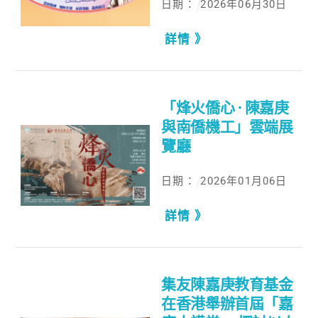
日期：
2026
年
06
月
30
日
詳情 》
「烽火僑心 · 陳嘉庚
與南僑機工」雲端展
覽廳
日期：
2026
年
01
月
06
日
詳情 》
集友陳嘉庚教育基金
在香港舉辦首屆「嘉