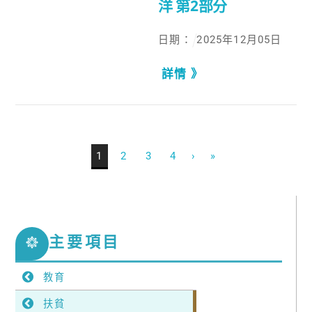
洋 第2部分
日期：
2025
年
12
月
05
日
詳情 》
1
2
3
4
›
»
主要項目
教育
扶貧