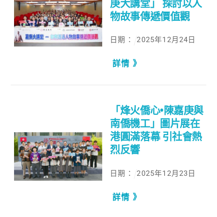
庚大講堂」 探討以人
物故事傳遞價值觀
日期：
2025
年
12
月
24
日
詳情 》
「烽火僑心•陳嘉庚與
南僑機工」圖片展在
港圓滿落幕 引社會熱
烈反響
日期：
2025
年
12
月
23
日
詳情 》