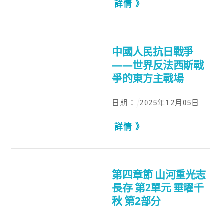
詳情 》
中國人民抗日戰爭
——世界反法西斯戰
爭的東方主戰場
日期：
2025
年
12
月
05
日
詳情 》
第四章節 山河重光志
長存 第2單元 垂曜千
秋 第2部分