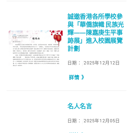
誠邀香港各所學校參
與「華僑旗幟 民族光
輝——陳嘉庚生平事
跡展」進入校園展覽
計劃
日期：
2025
年
12
月
12
日
詳情 》
名人名言
日期：
2025
年
12
月
05
日