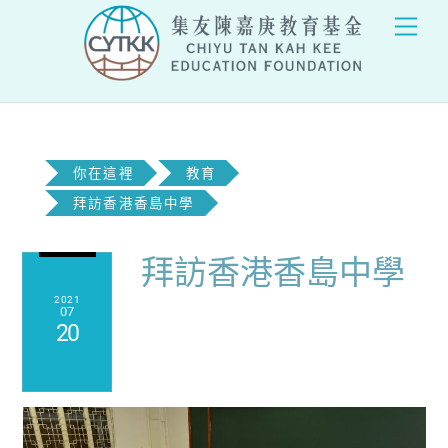
Skip
Men
to
content
你在這裡
教育
拜訪香港香島中學
拜訪香港香島中學
2021
07
20