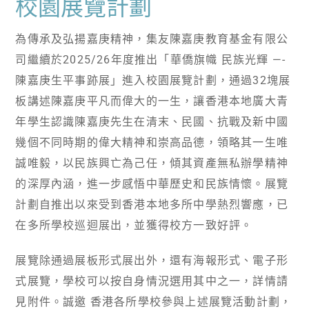
校園展覽計劃
為傳承及弘揚嘉庚精神，集友陳嘉庚教育基金有限公
司繼續於2025/26年度推出「華僑旗幟 民族光輝 —-
陳嘉庚生平事跡展」進入校園展覽計劃，通過32塊展
板講述陳嘉庚平凡而偉大的一生，讓香港本地廣大青
年學生認識陳嘉庚先生在清末、民國、抗戰及新中國
幾個不同時期的偉大精神和崇高品德，領略其一生唯
誠唯毅，以民族興亡為己任，傾其資產無私辦學精神
的深厚內涵，進一步感悟中華歷史和民族情懷。展覽
計劃自推出以來受到香港本地多所中學熱烈響應，已
在多所學校巡迴展出，並獲得校方一致好評。
展覽除通過展板形式展出外，還有海報形式、電子形
式展覽，學校可以按自身情況選用其中之一，詳情請
見附件。誠邀 香港各所學校參與上述展覽活動計劃，