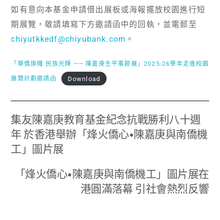
如有意向本基金申請借出展板或海報擺放校園進行短
期展覽，敬請填寫下方邀請函中的回執，並電郵至
chiyutkkedf@chiyubank.com
。
「華僑旗幟 民族光輝 —— 陳嘉庚生平事跡展」2025-26學年走進校園
Download
展覽計劃邀請函
集友陳嘉庚教育基金紀念抗戰勝利八十週
年 於香港舉辦「烽火僑心•陳嘉庚與南僑機
工」圖片展
「烽火僑心•陳嘉庚與南僑機工」圖片展在
港圓滿落幕 引社會熱烈反響