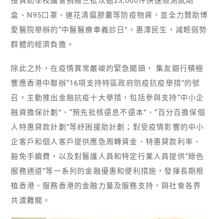
接資助學校議會捐贈三批次逾23,000件快速檢測試劑
盒、N95口罩、連花清瘟膠囊等防疫物資，並全力贊助博
愛醫院舉辦的“中醫醫療車義診日”，惠澤民生，減輕弱勢
群體的經濟負擔。
除此之外，在疫情異常嚴峻的緊急關頭， 集友銀行積極
響應香港中聯辦“16項支持特區政府防疫抗疫舉措”的號
召，主動推出金融抗疫十大舉措，包括參與支持“中小企
融資擔保計劃”、“預先批核還息不還本”、“百分百擔保個
人特惠貸款計劃”等紓困援助計劃；對受疫情影響的中小
企客戶和個人客戶提供應急周轉資金、特惠貸款利率、
豁免手續費，以及對醫護人員和特定行業人員提供“綠色
服務通道”等一系列的金融優惠和便利措施，發揮長期根
植香港、服務香港的金融力量及服務支持，與社會各界
共渡難關。