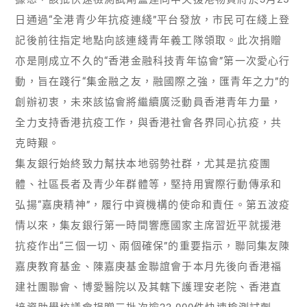
日通過“全港青少年抗疫連綫”平台發放，市民可在綫上登
記後前往指定地點向該連綫青年義工隊領取。此次捐贈
亦是剛成立不久的“香港金融科技青年協會”第一次愛心行
動，旨在踐行“集金融之友，融國際之強，匯青年之力”的
創辦初衷，未來該協會將繼續廣泛動員香港青年力量，
全力支持香港抗疫工作，與香港社會各界同心抗疫，共
克時艱。
集友銀行始終致力幫扶本地弱勢社群，尤其是抗疫團
體、社區長者及青少年群體等，堅持用實際行動傳承和
弘揚“嘉庚精神”，履行中資機構的使命和責任。第五波疫
情以來，集友銀行第一時間響應國家主席習近平就援港
抗疫作出“三個一切、兩個確保”的重要指示，聯同集友陳
嘉庚教育基金、陳嘉庚基金聯誼會于本月先後向香港福
建社團聯會、博愛醫院以及其轄下護理安老院、香港直