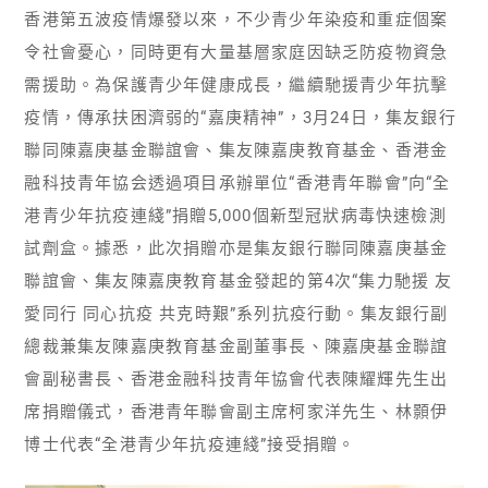
香港第五波疫情爆發以來，不少青少年染疫和重症個案
令社會憂心，同時更有大量基層家庭因缺乏防疫物資急
需援助。為保護青少年健康成長，繼續馳援青少年抗擊
疫情，傳承扶困濟弱的“嘉庚精神”，3月24日，集友銀行
聯同陳嘉庚基金聯誼會、集友陳嘉庚教育基金、香港金
融科技青年協会透過項目承辦單位“香港青年聯會”向“全
港青少年抗疫連綫”捐贈5,000個新型冠狀病毒快速檢測
試劑盒。據悉，此次捐贈亦是集友銀行聯同陳嘉庚基金
聯誼會、集友陳嘉庚教育基金發起的第4次“集力馳援 友
愛同行 同心抗疫 共克時艱”系列抗疫行動。集友銀行副
總裁兼集友陳嘉庚教育基金副董事長、陳嘉庚基金聯誼
會副秘書長、香港金融科技青年協會代表陳耀輝先生出
席捐贈儀式，香港青年聯會副主席柯家洋先生、林顥伊
博士代表“全港青少年抗疫連綫”接受捐贈。