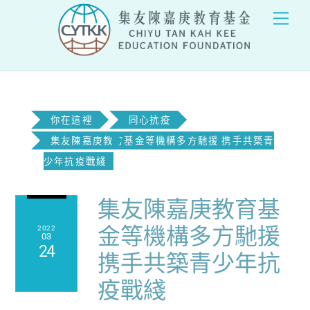
Skip
Men
to
content
你在這裡
同心抗疫
集友陳嘉庚教育基金等機構多方馳援 携手共築青
少年抗疫戰綫
集友陳嘉庚教育基
金等機構多方馳援
2022
03
24
携手共築青少年抗
疫戰綫