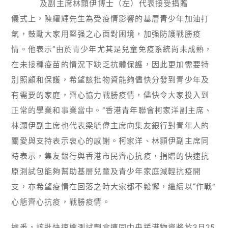
及副主席林顥伊博士（左）代表接受捐贈
儀式上，陳耀輝先生為受疫情影響的基層青少年加油打
氣，鼓勵大家用堅强之心面對困境，加强防護戰勝疫
情。他表示“由於青少年尤其是兒童免疫系統尚未成熟，
在未接種疫苗的情況下缺乏抗體保護，因此更加需要特
別照顧和保護，希望該批物資能夠儘快分發到青少年及
有需要的家庭，齊心協力戰勝疫情，儘快令大家投入到
正常的學業和事業當中。”香港青年聯會柯家洋副主席、
林灝伊副主席也代表梁毓偉主席向集友銀行對青年人的
關愛與支持表示衷心的感謝。柯家洋、林顥伊副主席同
時表示，集友銀行與香港市民齊心抗疫，捐贈的快速抗
原測試包能夠幫助基層兒童及青少年家庭減輕抗疫開
支，亦希望疫情在回落之時大家都不鬆懈，繼續以“作戰”
心態齊心抗疫，戰勝疫情。
據悉，該批快速檢測試劑盒連同中央援港物資將於3月25