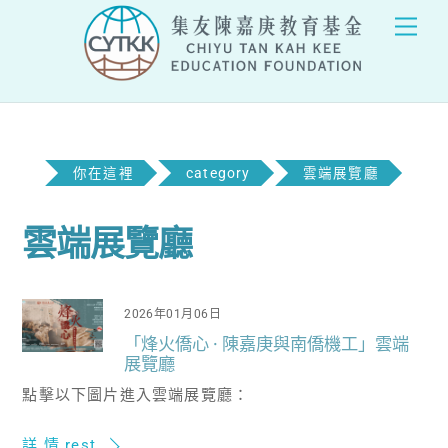
Skip
Men
to
content
你在這裡
category
雲端展覽廳
雲端展覽廳
2026年01月06日
「烽火僑心 · 陳嘉庚與南僑機工」雲端
展覽廳
點擊以下圖片進入雲端展覽廳：
詳 情 rest