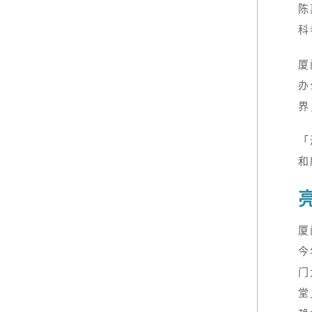
陈
科
厦
办
界
「
和
厦
今
门
堂