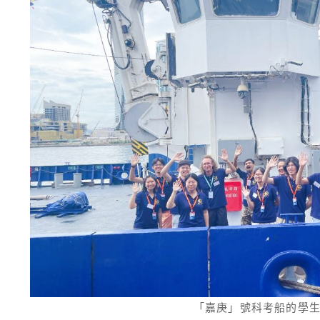
「嘉庚」號科考船的學