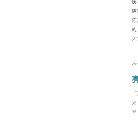
庚
庚
陈
的
人
从
「
来
堂