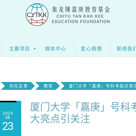
主要项目
媒体中心
爱心捐赠
联络我
你在这里
教育
厦门大学「嘉庚」号科考船访港
厦门大学「嘉庚」号科
2024
大亮点引关注
08
23