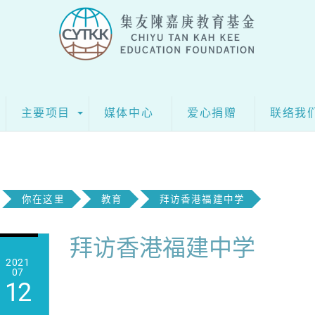
主要项目
媒体中心
爱心捐赠
联络我
你在这里
教育
拜访香港福建中学
拜访香港福建中学
2021
07
12