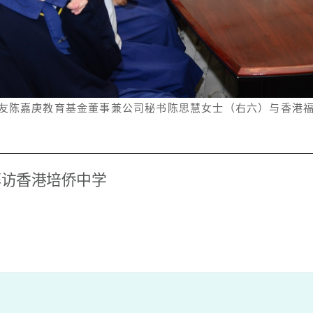
友陈嘉庚教育基金董事兼公司秘书陈思慧女士（右六）与香港
拜访香港培侨中学