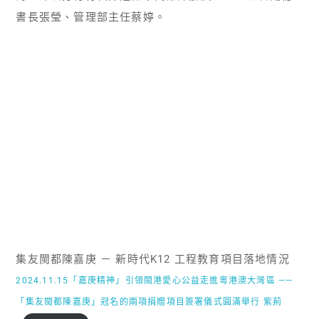
書長張瑩、管理部主任蔡婷。
集友閩都陳嘉庚 － 新時代K12 工程教育項目落地情況
2024.11.15「嘉庚精神」引領閩港愛心公益走進粵港澳大灣區 ——
「集友閩都陳嘉庚」冠名的兩項捐贈項目簽署儀式圓滿舉行 紫荊