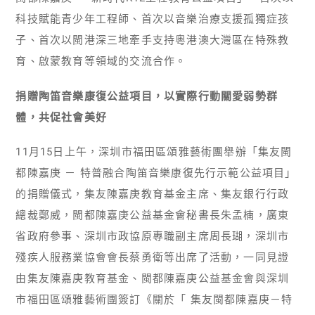
科技賦能青少年工程師、首次以音樂治療支援孤獨症孩
子、首次以閩港深三地牽手支持粵港澳大灣區在特殊教
育、啟蒙教育等領域的交流合作。
捐贈陶笛音樂康復公益項目，以實際行動關愛弱勢群
體，共促社會美好
11月15日上午，深圳市福田區頌雅藝術團舉辦「集友閩
都陳嘉庚 － 特普融合陶笛音樂康復先行示範公益項目」
的捐贈儀式，集友陳嘉庚教育基金主席、集友銀行行政
總裁鄭威，閩都陳嘉庚公益基金會秘書長朱孟楠，廣東
省政府參事、深圳市政協原專職副主席周長瑚，深圳市
殘疾人服務業協會會長蔡勇衛等出席了活動，一同見證
由集友陳嘉庚教育基金、閩都陳嘉庚公益基金會與深圳
市福田區頌雅藝術團簽訂《關於「 集友閩都陳嘉庚－特