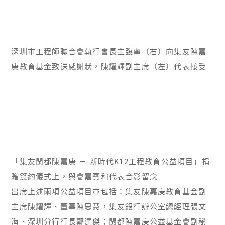
深圳市工程師聯合會執行會長主臨寧（右）向集友陳嘉
庚教育基金致送感謝狀，陳耀輝副主席（左）代表接受
「集友閩都陳嘉庚 － 新時代K12工程教育公益項目」捐
贈簽約儀式上，與會嘉賓和代表合影留念
出席上述兩項公益項目亦包括：集友陳嘉庚教育基金副
主席陳耀輝、董事陳思慧，集友銀行辦公室總經理張文
海、深圳分行行長鄭達傑；閩都陳嘉庚公益基金會副秘