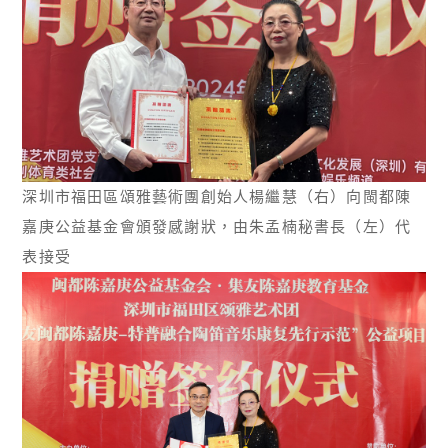
深圳市福田區頌雅藝術團創始人楊繼慧（右）向閩都陳
嘉庚公益基金會頒發感謝狀，由朱孟楠秘書長（左）代
表接受