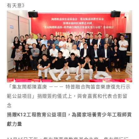
有天意》
「集友閩都陳嘉庚 －－－ 特普融合陶笛音樂康復先行示
範公益項目」捐贈簽約儀式上，與會嘉賓和代表合影留
念
捐贈K12工程教育公益項目，為國家培養青少年工程師貢
獻力量