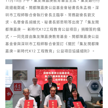
11月15日下午，集友陳嘉庚教育基金主席、集友銀行行
政總裁鄭威，閩都陳嘉庚公益基金會秘書長朱孟楠，深
圳市工程師聯合會執行會長主臨寧、常務副會長劉文
求、名譽會長胡維光、秘書長郭思明等出席了「集友閩
都陳嘉庚 － 新時代K12工程教育公益項目」捐贈簽約儀
式，一同見證由集友陳嘉庚教育基金、閩都陳嘉庚公益
基金會與深圳市工程師聯合會簽訂《關於「集友閩都陳
嘉庚－新時代K12 工程教育」公益項目協議細則》。