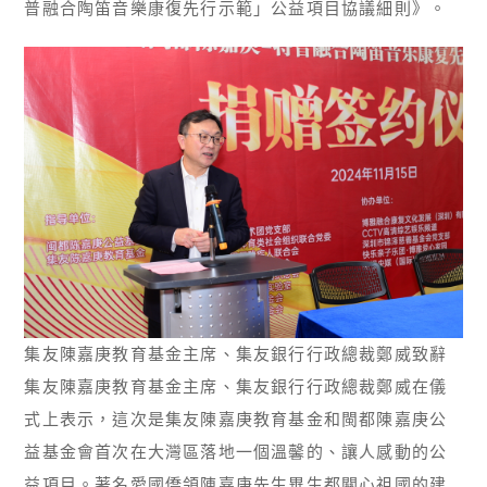
普融合陶笛音樂康復先行示範」公益項目協議細則》。
集友陳嘉庚教育基金主席、集友銀行行政總裁鄭威致辭
集友陳嘉庚教育基金主席、集友銀行行政總裁鄭威在儀
式上表示，這次是集友陳嘉庚教育基金和閩都陳嘉庚公
益基金會首次在大灣區落地一個溫馨的、讓人感動的公
益項目。著名愛國僑領陳嘉庚先生畢生都關心祖國的建