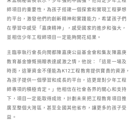
朱孟楠秘書長表示，少年強則中國強，他肯定少年工程
師項目的重要性，為孩子搭建一個探索和實現工程夢想
的平台，激發他們的創新精神和實踐能力，希望孩子們
在學習中感受「嘉庚精神」，感受國家的進步和強大，
並相信少年工程師項目一定能夠開花結果。
主臨寧執行會長向閩都陳嘉庚公益基金會和集友陳嘉庚
教育基金慷慨捐贈表達感激之情，他說：「這是一場及
時雨，這筆資金不僅能為K12工程教育提供寶貴的資源，
為孩子提供一個學習和成長的平台，這更是對少年工程
師專項的積極肯定。」他相信在社會各界的關心和支持
下，項目一定能取得成效，計劃未來把工程教育項目推
廣至整個大灣區，甚至全國其他省市，讓更多的孩子受
益。