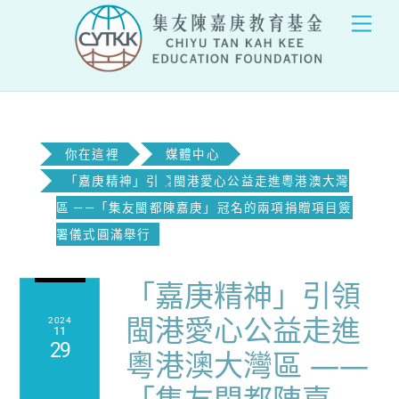
Skip
Men
to
content
你在這裡
媒體中心
「嘉庚精神」引領閩港愛心公益走進粵港澳大灣
區 ——「集友閩都陳嘉庚」冠名的兩項捐贈項目簽
署儀式圓滿舉行
「嘉庚精神」引領
閩港愛心公益走進
2024
11
29
粵港澳大灣區 ——