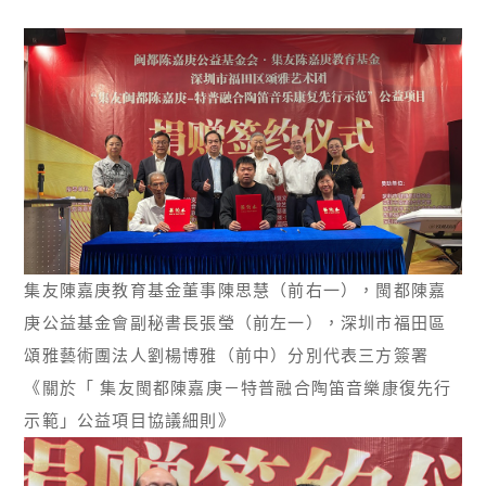
集友陳嘉庚教育基金董事陳思慧（前右一），閩都陳嘉
庚公益基金會副秘書長張瑩（前左一），深圳市福田區
頌雅藝術團法人劉楊博雅（前中）分別代表三方簽署
《關於「 集友閩都陳嘉庚－特普融合陶笛音樂康復先行
示範」公益項目協議細則》