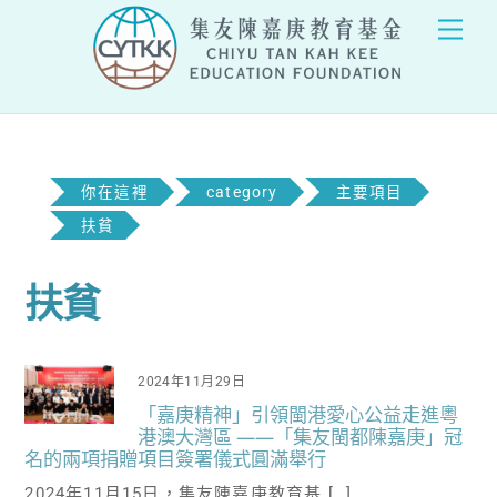
Skip
Men
to
content
你在這裡
category
主要項目
扶貧
扶貧
2024年11月29日
「嘉庚精神」引領閩港愛心公益走進粵
港澳大灣區 ——「集友閩都陳嘉庚」冠
名的兩項捐贈項目簽署儀式圓滿舉行
2024年11月15日，集友陳嘉庚教育基 […]