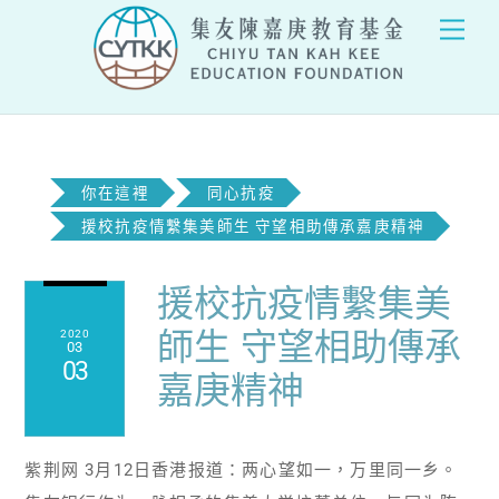
Skip
Men
to
content
你在這裡
同心抗疫
援校抗疫情繫集美師生 守望相助傳承嘉庚精神
援校抗疫情繫集美
師生 守望相助傳承
2020
03
03
嘉庚精神
紫荆网 3月12日香港报道：两心望如一，万里同一乡。