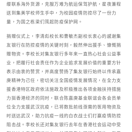
缨联系海外货源，克服万难为航运保驾护航，星夜兼程
送到集美学校师生手中，为校园疫情防控尽了一份力
量，为国之栋梁们筑起防疫保护网。
捐赠仪式上，李清彪校长和曹敏杰副校长衷心的感谢集
友银行在防控疫情的关键时刻，毅然伸出援手、慷慨捐
赠物资。李校长对集友银行多年来一直热心社会公益事
业，把履行社会责任作为企业追求发展价值的重要方针
表示由衷的赞赏，并高度赞扬了集友银行始终以传承嘉
庚精神为己任，密切关注全国疫情发展情况，在全力支
援香港特区政府依法施政及积极推出各项金融扶持措施
力挺香港经济的同时，联合陈嘉庚基金联谊会各会员单
位全力支援武汉抗疫，已将数批前线亟需的医用物资及
时送达武汉，助力抗疫一线的白衣战士们打赢疫情防控
阻击战。李校长还对集友银行去年在香港社会运动中受