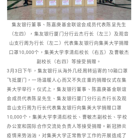
集友银行董事、陈嘉庚基金联谊会成员代表陈呈先生
（左四），集友银行厦门分行云杰行长（左三）及观音
山支行周为行长（左二）代表集友银行向集美大学捐赠
口罩10,000个，集美大学李清彪校长（右五）及曹敏杰
副校长（右四）等接受捐赠。
3月3日下午，集友银行从海外几经周转运寄的10箱口罩
飞抵厦门，一场温暖人心而又不失庄重的捐赠仪式在集
美大学举行。仪式上，集友银行董事、陈嘉庚基金联谊
会成员代表陈呈先生、集友银行厦门分行云杰行长及观
音山支行周为行长代表集友银行向集美大学捐赠口罩
10,000个，集美大学李清彪校长、曹敏杰副校长、学校
办公室和国际合作交流处负责人等接受捐赠。新冠肺炎
疫情来势汹汹，对集美大学正常教学工作的开展造成了