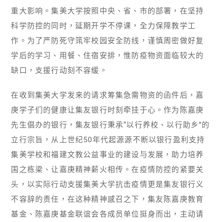
重大影响。集美大学按照中央、省、市的部署，在坚持
科学防控的同时，延期开学不停课，全力保障教学工
作。为了严防死守筑牢校园安全防线，谨慎周密做好复
学后的学习、用餐、住宿安排，惟防疫物资面临较大的
缺口，支援行动刻不容缓。
在收到集美大学发来的请求筹集急需物资的函件后，嘉
庚学子们的健康让集友银行时刻牵挂于心。作为陈嘉庚
先生倡办的银行，集友银行秉承“以行养校、以行助乡”的
立行宗旨，从上世纪50年代起源源不断以银行盈利支持
集美学校和福建文教公益事业的建设与发展，助力培养
国之栋梁、让嘉庚精神薪火相传。在疫情防控的紧要关
头，以实际行动支援集美大学抗击疫情更是集友银行义
不容辞的责任，在这种精神感召之下，集友陈嘉庚教育
基金、陈嘉庚基金联谊会各成员单位挺身而出，主动请