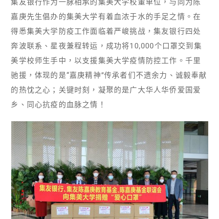
集友银行作为一脉相承的集美大学校董单位，与同为陈
嘉庚先生倡办的集美大学有着血浓于水的手足之情。在
得悉集美大学防疫工作面临着严峻挑战，集友银行四处
奔波联系、星夜兼程转运，成功将10,000个口罩交到集
美学校师生手中，以支援集美大学疫情防控工作。千里
驰援，体现的是“嘉庚精神”传承者们不遗余力、诚毅奉献
的热忱之心；关键时刻，凝聚的是广大华人华侨爱国爱
乡、同心抗疫的血脉之情！