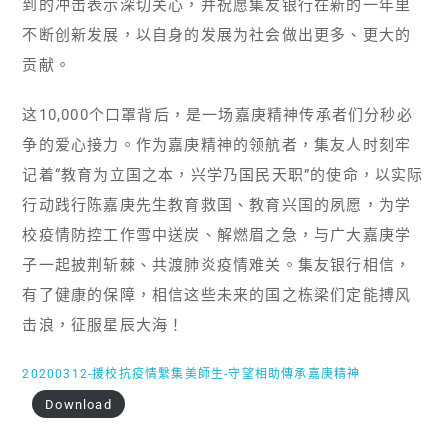
到的冲击表示深切关心，并祝愿集友银行在新的一年里
不断创新发展，以自身的发展为社会做出更多、更大的
贡献。
这10,000个口罩背后，是一场嘉庚精神传承者们分秒必
争的爱心接力。作为嘉庚精神的领航者，集友人时刻牢
记着“教育为立国之本，兴学乃国民天职”的使命，以实际
行动践行陈嘉庚先生教育救国、教育兴国的夙愿，为学
校疫情防控工作雪中送炭、解燃眉之急，与广大嘉庚学
子一起披荆斩棘、共渡肺炎疫情难关。集友银行相信，
有了健康的保障，相信这些未来的国之栋梁们定能搏风
击浪，征服星辰大海！
20200312-援校抗疫情繫集美師生-守望相助傳承嘉庚精神
Download