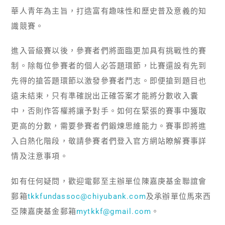
華人青年為主旨，打造富有趣味性和歷史普及意義的知
識競賽。
進入晉級賽以後，參賽者們將面臨更加具有挑戰性的賽
制。除每位參賽者的個人必答題環節，比賽還設有先到
先得的搶答題環節以激發參賽者鬥志。即便搶到題目也
遠未結束，只有準確說出正確答案才能將分數收入囊
中，否則作答權將讓予對手。如何在緊張的賽事中獲取
更高的分數，需要參賽者們鍛煉思維能力。賽事即將進
入白熱化階段，敬請參賽者們登入官方網站瞭解賽事詳
情及注意事項。
如有任何疑問，歡迎電郵至主辦單位陳嘉庚基金聯誼會
郵箱
tkkfundassoc@chiyubank.com
及承辦單位馬來西
亞陳嘉庚基金郵箱
mytkkf@gmail.com
。