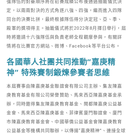
強隊伍的對壘順序將在初賽成績公布後通過抽籤儀式決
定，以兩兩對決的方式角逐八強、四強，繼而進入四隊
同台的決賽比拼，最終根據隊伍得分決定冠、亞、季、
殿軍的獎項得主。抽籤儀式將於2022年8月擇日舉行，屆
時將邀請十六強隊伍與負責老師全程觀摩參與，有關詳
情將在比賽官方網站、微博、Facebook等平台公布。
各國華人社團共同推動“嘉庚精
神” 特殊賽制鍛煉參賽者思維
本屆賽事由陳嘉庚基金聯誼會有限公司主辦、集友陳嘉
庚教育基金有限公司榮譽贊助、馬來西亞陳嘉庚基金承
辦，同時邀得集友陳嘉庚教育基金、閩都陳嘉庚公益基
金會、馬來西亞陳嘉庚基金、菲律賓廈門聯誼會、廈門
市陳嘉庚教育基金會、中國華僑公益基金會陳嘉庚教育
公益基金等機構共同聯辦，以傳揚“嘉庚精神”、連接全球