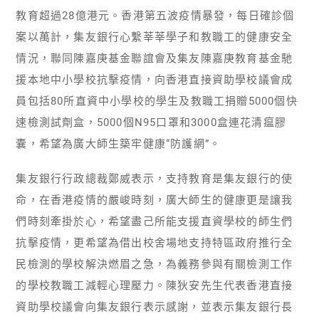
教育超過28億港元。香港第五波疫情暴發，每日確診個
案以萬計，集友銀行心繫莘莘學子和教職工的健康安全
情況，聯同陳嘉庚基金聯誼會及集友陳嘉庚教育基金馳
援本地中小學校抗擊疫情，向香港直接資助學校議會成
員包括80所直資中小學校的學生及教職工捐贈5000個快
速檢測試劑盒，5000個N95口罩和3000盒連花清瘟膠
囊，希望為廣大師生築牢健康“防護網”。
集友銀行行政總裁鄭威表示，支持教育是集友銀行的使
命，在香港疫情的嚴峻時刻，廣大師生的健康更是讓我
們時刻牽掛於心，希望盡己所能支援直資學校的師生們
抗擊疫情，更希望為借出校舍場地支持特區政府推行全
民檢測的學校解決燃眉之急，為義務參與有關檢測工作
的學校教職工減輕心理壓力。陳狄安先生代表香港直接
資助學校議會向集友銀行表示感謝，並表示集友銀行長