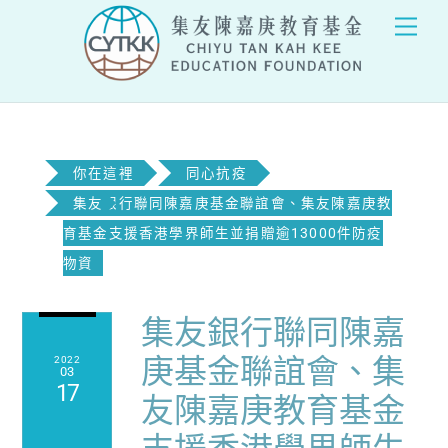
Skip
Men
to
content
你在這裡
同心抗疫
集友銀行聯同陳嘉庚基金聯誼會、集友陳嘉庚教
育基金支援香港學界師生並捐贈逾13000件防疫
物資
集友銀行聯同陳嘉
庚基金聯誼會、集
2022
03
17
友陳嘉庚教育基金