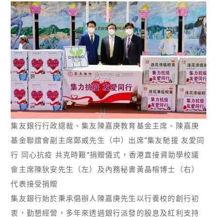
集友銀行行政總裁、集友陳嘉庚教育基金主席、陳嘉庚
基金聯誼會副主席鄭威先生（中）出席“集友馳援 友愛同
行 同心抗疫 共克時艱”捐贈儀式，香港直接資助學校議
會主席陳狄安先生（左）及內務秘書黃晶榕博士（右）
代表接受捐贈
集友銀行始於秉承倡辦人陳嘉庚先生以行養校的創行初
衷，勤懇經營，多年來透過銀行派發的股息及紅利支持