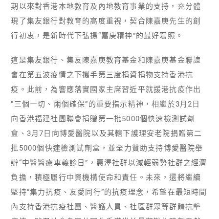
期以來對香港本地教育及內地教育事業的支持，充分體
現了集友銀行對教育的高度重視，契合陳嘉庚先生的創
行初衷，是新時代下弘揚“嘉庚精神”的最好寫照。
這是集友銀行、集友陳嘉庚教育基金和陳嘉庚基金聯誼
會在第五波疫情之下攜手第三度捐資捐物支持香港抗
疫。此前，為響應落實國家主席習近平就援港抗疫作出
“三個一切、兩個確保”的重要指示精神，相繼於3月2日
向香港福建社團聯會捐贈第一批5000個快速檢測試劑
盒、3月7日向博愛醫院以及其轄下護理安老院捐贈第二
批5000個快速檢測試劑盒，並全力贊助支持博愛醫院舉
辦“中醫醫療車義診日”，惠澤社群以減輕弱勢社群之經濟
負擔，積極履行中資機構使命和責任。未來，還將繼續
堅持“集力抗疫、友愛同行”的抗疫理念，希望在最短時間
內支持香港抗疫社團、醫護人員、社區群眾等群體抗擊