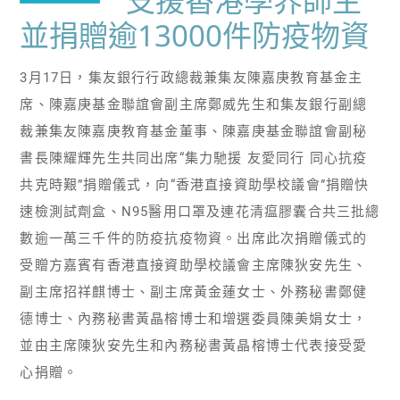
支援香港學界師生
並捐贈逾13000件防疫物資
3月17日，集友銀行行政總裁兼集友陳嘉庚教育基金主
席、陳嘉庚基金聯誼會副主席鄭威先生和集友銀行副總
裁兼集友陳嘉庚教育基金董事、陳嘉庚基金聯誼會副秘
書長陳耀輝先生共同出席“集力馳援 友愛同行 同心抗疫
共克時艱”捐贈儀式，向“香港直接資助學校議會”捐贈快
速檢測試劑盒、N95醫用口罩及連花清瘟膠囊合共三批總
數逾一萬三千件的防疫抗疫物資。出席此次捐贈儀式的
受贈方嘉賓有香港直接資助學校議會主席陳狄安先生、
副主席招祥麒博士、副主席黃金蓮女士、外務秘書鄭健
德博士、內務秘書黃晶榕博士和增選委員陳美娟女士，
並由主席陳狄安先生和內務秘書黃晶榕博士代表接受愛
心捐贈。