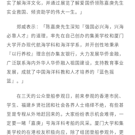
实了解海洋文化，并通过展览了解爱国侨领陈嘉庚先生
实业救国、倾资助学的伟大一生。」
郑威表示：「陈嘉庚先生深知『强国必兴海，兴海
必靠人才』的道理，率先在自己创办的集美学校和厦门
大学开办现代航海学科和海洋学系，并开创性地秉承
『以行养校』理念创办集友银行，大力发展华侨金融，
广泛联系海内外华人华侨融入祖国建设，支持教育事业
发展，成就了中国海洋科教和人才培养的『蓝色摇
篮』。」
在三天的公众登船参观日，前来参观的香港市民、
学生、福建乡贤社团和社会各界人士络绎不绝，有些甚
至是专程从外地赶回来的。大家纷纷表示机会难得，一
定要一睹「嘉庚」号海洋科考船的风采。厦门大学和集
美学校的在港校友积极向应，除了组团登船参观外，更