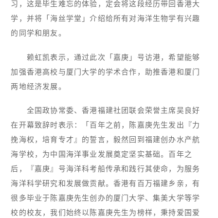
习，这是毕生难忘的体验，定会将这段经历带回香港大
学，并将「海丝学堂」介绍给所有对海洋生物学有兴趣
的同学和朋友。
赖虹凯表示，通过此次「嘉庚」号访港，希望能够
加强香港高校与厦门大学的学术合作，助推香港和厦门
两地经济发展。
全国政协常委、香港福建社团联会荣誉主席吴良好
在开幕致辞时表示：「百年之前，陈嘉庚先生发出『力
挽海权，培育专才』的誓言，毅然回到福建创办水产航
海学校，为中国海洋事业发展奠定坚实基础。百年之
后，『嘉庚』号海洋科考船传承和践行其使命，为服务
海洋科学研究和发展做贡献。香港有百万福建乡亲，有
很多毕业于陈嘉庚先生创办的厦门大学、集美大学等学
校的校友，我们始终以陈嘉庚先生为榜样，秉持爱国爱