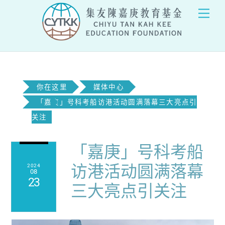
Skip
Men
to
content
你在这里
媒体中心
「嘉庚」号科考船访港活动圆满落幕三大亮点引
关注
「嘉庚」号科考船
访港活动圆满落幕
2024
08
23
三大亮点引关注