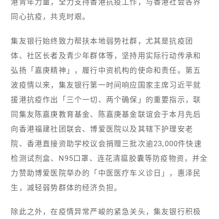
港青年力量，全力支持香港抗疫工作，与香港社会各界
同心抗疫，共克时艰。
集友银行始终致力帮扶本地弱势社群，尤其是抗疫团
体、社区长者及青少年群体等，坚持用实际行动传承和
弘扬「嘉庚精神」，履行中资机构的使命和责任。第五
波疫情以来，集友银行第一时间响应国家主席习近平就
援港抗疫作出「三个一切、两个确保」的重要指示，联
同集友陈嘉庚教育基金、陈嘉庚基金联谊会于本月先后
向香港福建社团联会、博爱医院以及其辖下护理安老
院、香港直接资助学校议会捐赠三批次逾23,000件快速
检测试剂盒、N95口罩、连花清瘟胶囊等防疫物资，并全
力赞助博爱医院举办的「中医医疗车义诊日」，惠泽民
生，减轻弱势群体的经济负担。
除此之外，在疫情异常严峻的紧急关头，集友银行积极