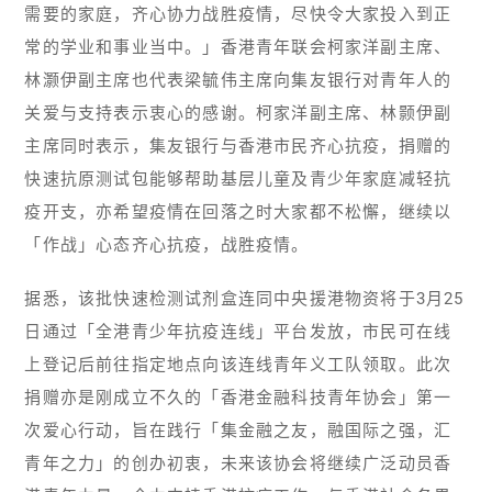
需要的家庭，齐心协力战胜疫情，尽快令大家投入到正
常的学业和事业当中。」香港青年联会柯家洋副主席、
林灏伊副主席也代表梁毓伟主席向集友银行对青年人的
关爱与支持表示衷心的感谢。柯家洋副主席、林颢伊副
主席同时表示，集友银行与香港市民齐心抗疫，捐赠的
快速抗原测试包能够帮助基层儿童及青少年家庭减轻抗
疫开支，亦希望疫情在回落之时大家都不松懈，继续以
「作战」心态齐心抗疫，战胜疫情。
据悉，该批快速检测试剂盒连同中央援港物资将于3月25
日通过「全港青少年抗疫连线」平台发放，市民可在线
上登记后前往指定地点向该连线青年义工队领取。此次
捐赠亦是刚成立不久的「香港金融科技青年协会」第一
次爱心行动，旨在践行「集金融之友，融国际之强，汇
青年之力」的创办初衷，未来该协会将继续广泛动员香