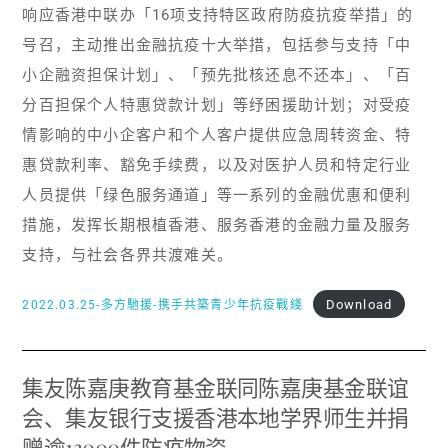
响应香港中联办「16项支持特区政府防疫抗疫举措」的
号召，主动推出金融抗疫十大举措，包括参与支持「中
小企融资担保计划」、「预先批核还息不还本」、「百
分百担保个人特惠贷款计划」等纾困援助计划；对受疫
情影响的中小企客户和个人客户提供应急周转资金、特
惠贷款利率、豁免手续费，以及对医护人员和特定行业
人员提供「绿色服务通道」等一系列的金融优惠和便利
措施，发挥长期根植香港、服务香港的金融力量及服务
支持，与社会各界共渡难关。
Download
2022.03.25-多方馳援-携手共築青少年抗疫戰綫
集友陈嘉庚教育基金联同陈嘉庚基金联谊
会、集友银行支援香港本地学界师生并捐
赠逾13000件防疫物资