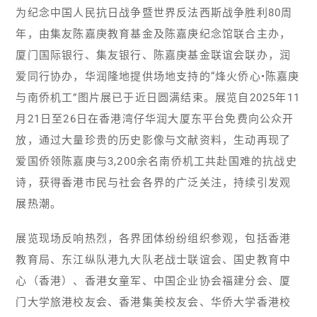
为纪念中国人民抗日战争暨世界反法西斯战争胜利80周
年，由集友陈嘉庚教育基金及陈嘉庚纪念馆联合主办，
厦门国际银行、集友银行、陈嘉庚基金联谊会联办，润
爱同行协办，华润隆地提供场地支持的“烽火侨心•陈嘉庚
与南侨机工”图片展已于近日圆满结束。展览自2025年11
月21日至26日在香港湾仔华润大厦东平台免费向公众开
放，通过大量珍贵的历史影像与文献资料，生动再现了
爱国侨领陈嘉庚与3,200余名南侨机工共赴国难的抗战史
诗，获得香港市民与社会各界的广泛关注，持续引发观
展热潮。
展览现场反响热烈，各界团体纷纷组织参观，包括香港
教育局、东江纵队港九大队老战士联谊会、国史教育中
心（香港）、香港女童军、中国企业协会福建分会、厦
门大学旅港校友会、香港集美校友会、华侨大学香港校