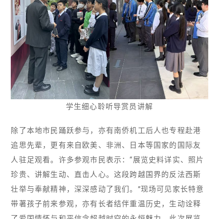
学生细心聆听导赏员讲解
除了本地市民踊跃参与，亦有南侨机工后人也专程赴港
追思先辈，更有来自欧美、非洲、日本等国家的国际友
人驻足观看。许多参观市民表示：“展览史料详实、照片
珍贵、讲解生动、直击人心。这段跨越国界的反法西斯
壮举与奉献精神，深深感动了我们。”现场可见家长特意
带著孩子前来参观，亦有长者结伴重温历史，生动诠释
了爱国情怀与和平信念超越时空的永恒魅力。此次展览