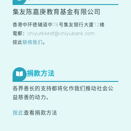
集友陈嘉庚教育基金有限公司
香港中环德辅道中78号集友银行大厦12楼
電郵：chiyutkkedf@chiyubank.com
按此
联络我们
。
捐款方法
各界善长的支持都将化作我们推动社会公
益慈善的动力。
按此
查看捐款方法