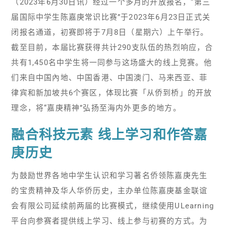
（2023年6月30日讯）经过一个多月的开放报名，“第三
届国际中学生陈嘉庚常识比赛”于2023年6月23日正式关
闭报名通道，初赛即将于7月8日（星期六）上午举行。
截至目前，本届比赛获得共计290支队伍的热烈响应，合
共有1,450名中学生将一同参与这场盛大的线上竞赛。他
们来自中国內地、中国香港、中国澳门、马来西亚、菲
律宾和新加坡共6个赛区，体现比赛「从侨到桥」的开放
理念，将“嘉庚精神”弘扬至海内外更多的地方。
融合科技元素 线上学习和作答嘉
庚历史
为鼓励世界各地中学生认识和学习著名侨领陈嘉庚先生
的宝贵精神及华人华侨历史，主办单位陈嘉庚基金联谊
会有限公司延续前两届的比赛模式，继续使用ULearning
平台向参赛者提供线上学习、线上参与初赛的方式。为