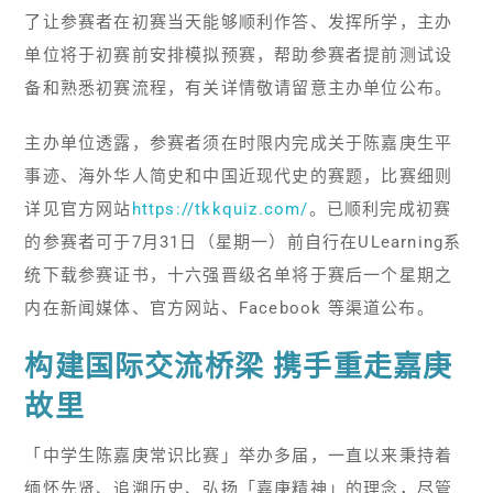
了让参赛者在初赛当天能够顺利作答、发挥所学，主办
单位将于初赛前安排模拟预赛，帮助参赛者提前测试设
备和熟悉初赛流程，有关详情敬请留意主办单位公布。
主办单位透露，参赛者须在时限内完成关于陈嘉庚生平
事迹、海外华人简史和中国近现代史的赛题，比赛细则
详见官方网站
https://tkkquiz.com/
。已顺利完成初赛
的参赛者可于7月31日（星期一）前自行在ULearning系
统下载参赛证书，十六强晋级名单将于赛后一个星期之
内在新闻媒体、官方网站、Facebook 等渠道公布。
构建国际交流桥梁 携手重走嘉庚
故里
「中学生陈嘉庚常识比赛」举办多届，一直以来秉持着
缅怀先贤、追溯历史、弘扬「嘉庚精神」的理念，尽管