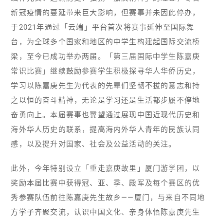
新冠疫情的蔓延带来巨大影响，但赛事并未因此停办，
于2021年通过「云端」平台首次将赛事延伸至国际舞
台，为全球多个国家和地区的中学生构建起国际交流桥
梁，至今已成功举办两届。「第三届国际中学生陈嘉庚
常识比赛」继续鼓励参赛学生积极探寻华人华侨历史，
学习以陈嘉庚先生为代表的先辈们坚韧不拔的意志和持
之以恒的奋斗精神，无论是学习还是生活都步履不停地
奋勇向上。本届赛事也冀望通过展现中国近现代历史和
海外华人历史的联系，提高海内外华人青年的民族认同
感，以及提升对国家、社会及公益活动的关注。
此外，今年特别设立「重走嘉庚故里」厦门游学团，以
奖励本届比赛中获得冠、亚、季、殿军及每个赛区的优
秀参赛队伍前往陈嘉庚先生故乡——厦门，与来自不同地
方学子齐聚交流，认识中国文化、亲身体悟陈嘉庚先生