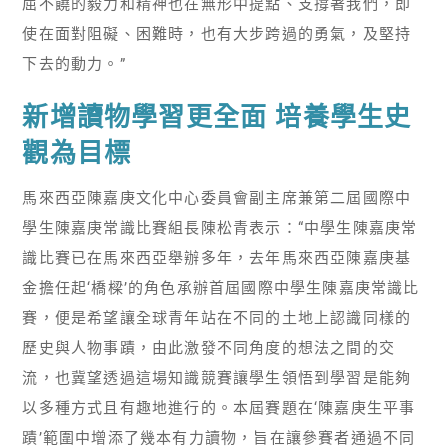
屈不饒的毅力和精神也在無形中提點、支撐著我們，即
使在面對阻礙、困難時，也有大步跨過的勇氣，及堅持
下去的動力。”
新增讀物學習更全面 培養學生史
觀為目標
馬來西亞陳嘉庚文化中心委員會副主席兼第二屆國際中
學生陳嘉庚常識比賽組長陳松青表示：“中學生陳嘉庚常
識比賽已在馬來西亞舉辦多年，去年馬來西亞陳嘉庚基
金擔任起‘橋樑’的角色承辦首屆國際中學生陳嘉庚常識比
賽，便是希望讓全球青年站在不同的土地上認識同樣的
歷史與人物事蹟，由此激發不同角度的想法之間的交
流，也冀望透過這場知識競賽讓學生領悟到學習是能夠
以多種方式且有趣地進行的。本屆賽題在‘陳嘉庚生平事
蹟’範圍中增添了幾本有力讀物，旨在讓參賽者通過不同