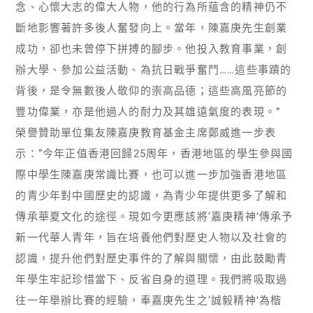
念、心懷大志的偉大人物，他的行為所蘊含的精神仍不
斷地影響著許多後人奮發向上。當年，陳嘉庚先生創業
成功，卻也未曾停下拼搏的腳步。他投入教育事業，創
辦大學、參加公益活動、為抗日戰爭奮鬥……這些事蹟的
背後，是令無數後人敬仰的崇高品德；這些高風亮節的
豐功偉業，亦是他過人的耐力及其雄遠氣度的表現。”
榮譽贊助單位集友陳嘉庚教育基金主席鄭威進一步表
示：“今年正值香港回歸25周年，香港地區的學生參與國
際中學生陳嘉庚常識比賽，也可以進一步加強香港地區
的青少年對中國歷史的認識，為青少年提供更多了解和
傳承華夏文化的途徑。現如今更應該將‘嘉庚精神’傳承予
新一代華人青年，旨在培養他們對歷史人物以及社會的
認識，提升他們對歷史事件的了解與關懷，由此鼓勵青
年學生牢記珍惜當下、反省自身的道理。我們將吸取過
往一年舉辦比賽的經驗，奉嘉庚先生之‘誠毅精神’為楷