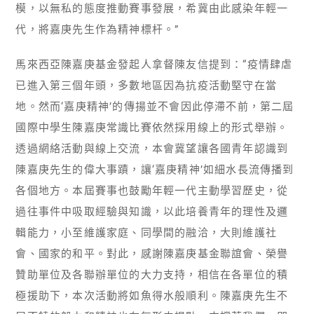
模，以無私的態度推動賽事發展，希冀由此感染年輕一
代，將嘉庚先生作為精神標杆。”
馬來西亞陳嘉庚基金發起人拿督陳友信提到：“疫情肆虐
已進入第三個年頭，多數地區因為抗疫活動堅守在當
地。然而‘嘉庚精神’的傳揚並不會因此停滯不前，第二屆
國際中學生陳嘉庚常識比賽依然採用線上的形式舉辦。
透過網絡活動與線上交流，本會冀望讓各國青年認識到
陳嘉庚先生的偉大事蹟，讓‘嘉庚精神’如細水長流傳播到
各個地方。本屆賽事也鼓勵年輕一代主動學習歷史，從
過往事件中吸取經驗與知識，以此培養青年的理性及邏
輯能力，小至維護家庭、同學間的融洽，大則維護社
會、國家的和平。對此，感謝陳嘉庚基金聯誼會、榮譽
贊助單位及各聯辦單位的大力支持，相信在各單位的積
極援助下，本次活動將如魚得水般順利。陳嘉庚先生不