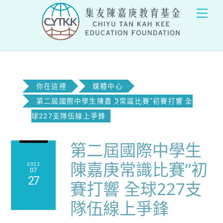
Skip
Men
to
content
你在這裡
媒體中心
第二屆國際中學生陳嘉庚常識比賽”初賽打響 全
球227支隊伍線上爭鋒
第二屆國際中學生
陳嘉庚常識比賽”初
2022
07
27
賽打響 全球227支
隊伍線上爭鋒