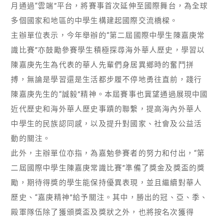
月通過“雲端”平台，將賽事首次延伸至國際舞台，為全球
多個國家和地區的中學生構建起國際交流橋樑。
主辦單位表示，今年舉辦的“第二屆國際中學生陳嘉庚常
識比賽”亦鼓勵參賽學生積極探尋海外華人歷史，學習以
陳嘉庚先生為代表的華人先輩們身居異鄉時的奮鬥拼
搏，無論是學習還是生活都步履不停地勇往直前，踐行
陳嘉庚先生的“誠毅”精神。本屆賽事也冀望通過展現中國
近代歷史和海外華人歷史事蹟的聯繫，提高海內外華人
中學生的民族認同感，以及提升對國家、社會及公益活
動的關注。
此外，主辦單位亦指，為嘉勉參賽者的努力和付出，“第
二屆國際中學生陳嘉庚常識比賽”準備了獎金及獎盃的獎
勵，期待得獎的學生能保持優異表現，並且繼續對華人
歷史、“嘉庚精神”給予關注。其中，勝出的冠、亞、季、
殿軍隊伍除了獲頒獎盃及獎狀之外，也將按名次獲得