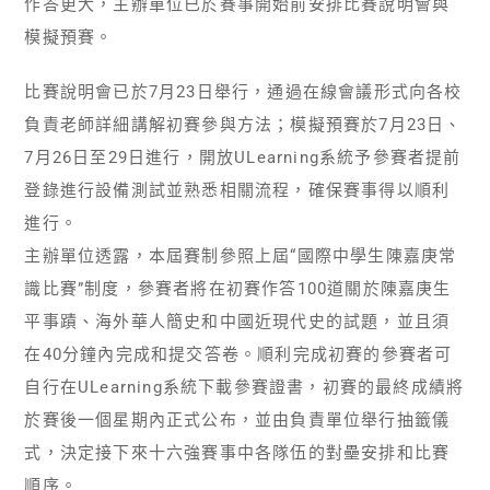
作答更大，主辦單位已於賽事開始前安排比賽說明會與
模擬預賽。
比賽說明會已於7月23日舉行，通過在線會議形式向各校
負責老師詳細講解初賽參與方法；模擬預賽於7月23日、
7月26日至29日進行，開放ULearning系統予參賽者提前
登錄進行設備測試並熟悉相關流程，確保賽事得以順利
進行。
主辦單位透露，本屆賽制參照上屆“國際中學生陳嘉庚常
識比賽”制度，參賽者將在初賽作答100道關於陳嘉庚生
平事蹟、海外華人簡史和中國近現代史的試題，並且須
在40分鐘內完成和提交答卷。順利完成初賽的參賽者可
自行在ULearning系統下載參賽證書，初賽的最終成績將
於賽後一個星期內正式公布，並由負責單位舉行抽籤儀
式，決定接下來十六強賽事中各隊伍的對壘安排和比賽
順序。