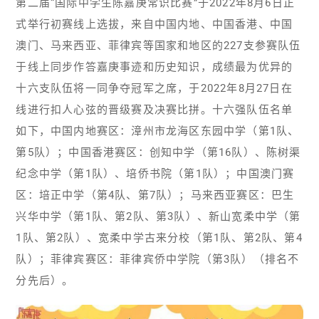
第二届“国际中学生陈嘉庚常识比赛”于2022年8月6日正
式举行初赛线上选拔，来自中国内地、中国香港、中国
澳门、马来西亚、菲律宾等国家和地区的227支参赛队伍
于线上同步作答嘉庚事迹和历史知识，成绩最为优异的
十六支队伍将一同争夺冠军之席，于2022年8月27日在
线进行扣人心弦的晋级赛及决赛比拼。十六强队伍名单
如下，中国内地赛区：漳州市龙海区东园中学（第1队、
第5队）；中国香港赛区：创知中学（第16队）、陈树渠
纪念中学（第1队）、培侨书院（第1队）；中国澳门赛
区：培正中学（第4队、第7队）；马来西亚赛区：巴生
兴华中学（第1队、第2队、第3队）、新山宽柔中学（第
1队、第2队）、宽柔中学古来分校（第1队、第2队、第4
队）；菲律宾赛区：菲律宾侨中学院（第3队）（排名不
分先后）。