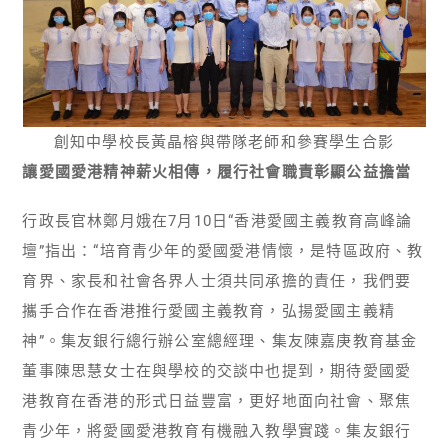
創知中學校長黃晶榕與帶隊老師和參賽學生合影
讓愛國愛港精神薪火相傳，履行社會職責彰顯公益擔當
行政長官林鄭月娥在7月10日“香港愛國主義教育高峰論
壇”指出：“培育青少年的愛國愛港情懷，是特區政府、教
育界、家長和社會各界人士須共同承擔的責任，我們要
攜手合作在香港推行愛國主義教育，弘揚愛國主義精
神”。集友銀行總行辦公室總經理、集友陳嘉庚教育基金
董事陳思慧女士在與學校的交談中也提到，期待愛國愛
港教育在香港的形式日益豐富，更好地面向社會、聚焦
青少年，將愛國愛港教育有機融入教學實踐。集友銀行