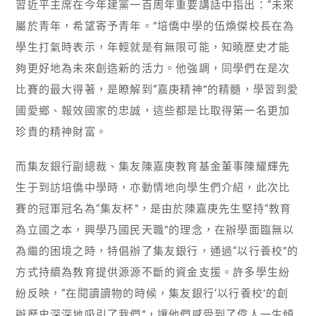
習近平主席在今年建黨一百周年重要講話中指出：“未來
屬於青年，希望寄予青年。”培僑中學的伍煥傑校長在為
學生打氣時表示，年輕就是有無限可能，知曉歷史才能
夠更好地為未來創造新的活力。他強調，同學們在是次
比賽的最大得著，是瞭解到“嘉庚精神”的精髓，學習到愛
國愛鄉、報效國家的忠誠，這些都是比取得第一名更加
珍貴的精神財富。
而集友銀行副總裁、集友陳嘉庚教育基金董事陳耀輝先
生于到訪培僑中學時，亦動情地向學生們介紹，此次比
賽的冠軍冠名為“集友杯”，是由於陳嘉庚先生堅持“教育
為立國之本，興學乃國民天職”的理念，在辦學面臨無以
為繼的困境之時，特倡辦了集友銀行，通過“以行養校”的
方式持續為教育提供源源不斷的資金支援。許多學生紛
紛反映，“在閱讀讀物的時候，集友銀行‘以行養校’的創
辦歷史深深地吸引了我們”，讓他們感受到了偉人一生傾