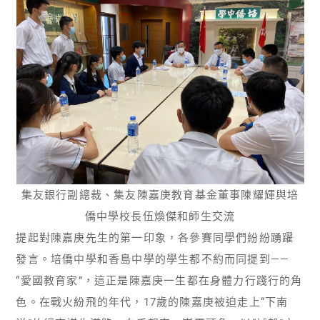
集友銀行副總裁、集友陳嘉庚教育基金董事陳耀輝與培
僑中學校長伍煥傑和師生交流
提起對陳嘉庚先生的第一印象，各參賽同學們紛紛踴躍
發言。培僑中學和香島中學的學生都不約而同提到——
“愛國教育家”，這正是陳嘉庚一生都在身體力行踐行的角
色。在戰火紛飛的年代，17歲的陳嘉庚被迫走上“下南