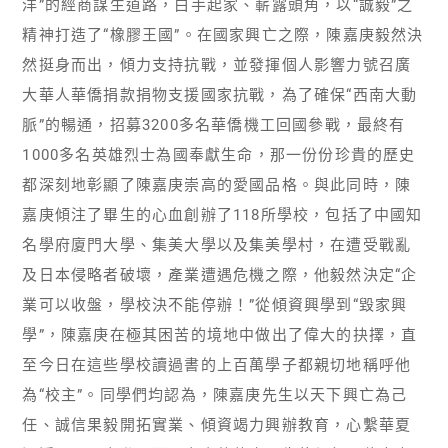
洋”的經商謀生道路，白手起家、嶄露頭角，以“誠毅”之
精神打造了“橡膠王國”。在國家興亡之際，陳嘉庚毅然決
然挺身而出，傾力支持抗戰，並發揮個人影響力號召廣
大華人華僑捐款捐物支援國家抗戰，為了確保“西南大動
脈”的暢通，招募3200多名華僑機工回國參戰，最終有
1000多名英雄烈士為國奉獻生命，那一份份珍貴的歷史
都深刻地彰顯了陳嘉庚崇高的愛國品格。與此同時，陳
嘉庚傾注了畢生的心血創辦了118所學校，包括了中國知
名學府廈門大學、集美大學以及集美學村，在遭受戰亂
及日本侵略者破壞，產業遭遇危機之際，他毅然決定“企
業可以收盤，學校決不能停辦！”從傾資興學到“毀家興
學”，陳嘉庚在極其困苦的境地中做出了偉大的抉擇，直
至今日在這些學校讀過書的上百萬學子都親切地稱呼他
為“校主”。同學們均認為，陳嘉庚先生以天下興亡為己
任、誠信果毅開拓實業、傾資竭力興辦教育，心繫華夏