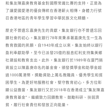
和集友陳嘉庚教育基金對國際常識比賽的支持，正是為
了讓愛國愛港的優良傳統在香港薪火相傳，身體力行號
召香港地區的青年學生學習中華民族文化精髓。
歷史不曾遺忘嘉庚先生的貢獻，集友銀行亦不曾遺忘回
饋社會的初心。集友銀行78年來秉承著嘉庚先生一生為
教育救國的夙願，自1943年成立以來，集友始終以銀行
盈利奉獻助學，至今已派發25億的股息紅利支持集美鄉
社建設和教育支出。此外，集友銀行於1989年在廈門捐
資設立以陳嘉庚命名的基金會，頒發獎學金和助學金超
過1000萬港幣，獎勵資助上萬名教職員、優秀學生和貧
困學生。為更好地服務社會，堅守教育初心，多方位彰
顯公益擔當，集友銀行又於2018年在香港成立“集友陳嘉
庚教育基金”，繼續致力回饋教育、鼓勵科研、扶弱濟
貧，履行社會責任和發放正向能量。