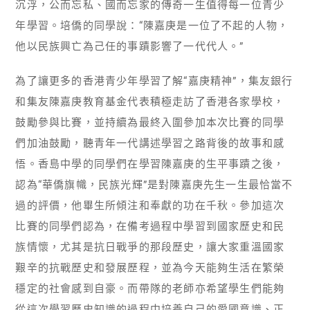
沉浮，公而忘私、國而忘家的傳奇一生值得每一位青少
年學習。培僑的同學說：“陳嘉庚是一位了不起的人物，
他以民族興亡為己任的事蹟影響了一代代人。”
為了讓更多的香港青少年學習了解“嘉庚精神”，集友銀行
和集友陳嘉庚教育基金代表積極走訪了香港各家學校，
鼓勵參與比賽，並持續為最終入圍參加本次比賽的同學
們加油鼓勵，聽青年一代講述學習之路背後的故事和感
悟。香島中學的同學們在學習陳嘉庚的生平事蹟之後，
認為“華僑旗幟，民族光輝”是對陳嘉庚先生一生最恰當不
過的評價，他畢生所傾注和奉獻的功在千秋。參加這次
比賽的同學們認為，在備考過程中學習到國家歷史和民
族情懷，尤其是抗日戰爭的那段歷史，讓大家重溫國家
艱辛的抗戰歷史和發展歷程，並為今天能夠生活在繁榮
穩定的社會感到自豪。而帶隊的老師亦希望學生們能夠
從這次學習歷史知識的過程中培養自己的愛國意識、正