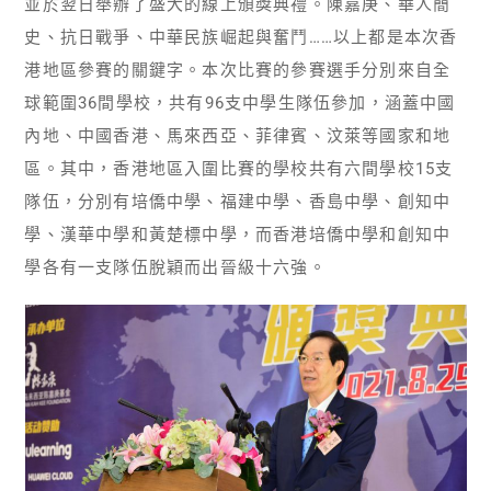
並於翌日舉辦了盛大的線上頒獎典禮。陳嘉庚、華人簡
史、抗日戰爭、中華民族崛起與奮鬥……以上都是本次香
港地區參賽的關鍵字。本次比賽的參賽選手分別來自全
球範圍36間學校，共有96支中學生隊伍參加，涵蓋中國
內地、中國香港、馬來西亞、菲律賓、汶萊等國家和地
區。其中，香港地區入圍比賽的學校共有六間學校15支
隊伍，分別有培僑中學、福建中學、香島中學、創知中
學、漢華中學和黃楚標中學，而香港培僑中學和創知中
學各有一支隊伍脫穎而出晉級十六強。