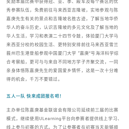
奖励本届比赛中获得冠、亚、季、殿军及每个赛区的优
秀参赛队伍，免费前往马来西亚吉隆坡，实地参观与陈
嘉庚先生有关的景点和吉隆坡名胜古迹，了解当地华侨
华人的奋斗历史，认识吉隆坡的多元文化及了解当地的
华人生活，学习和表演二十四节令鼓，体验厦门大学马
来西亚分校的校园生活、更特别安排前往马来西亚雪兰
莪州巴生港登船参观中国厦门大学 “嘉庚”号海洋科学综
合考察船，更可与与来自不同地方学子齐聚交流，一同
亲身体悟陈嘉庚先生的爱国爱乡情怀，这是一次十分难
得的机会，千万不要错过。
五人一队 快来成团报名吧！
主办单位陈嘉庚基金联谊会有限公司延续前三届的比赛
模式，继续使用ULearning平台向参赛者提供线上学习、
线上参与初赛的方式。为了让参赛者在初赛当天能够顺