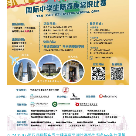
20240507-第四屆國際中學生陳嘉庚常識比賽熱烈報名中-各地優勝