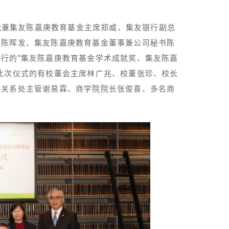
总裁兼集友陈嘉庚教育基金主席郑威、集友银行副总
事陈晖发、集友陈嘉庚教育基金董事兼公司秘书陈
行的“集友陈嘉庚教育基金学术成就奖、集友陈嘉
此次仪式的有校董会主席林广兆、校董张珍、校长
共关系处主管谢易霖、商学院院长张俊喜、多名商