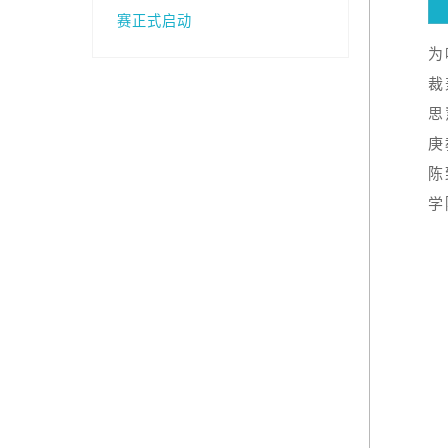
赛正式启动
为
裁
思
庚
陈
学