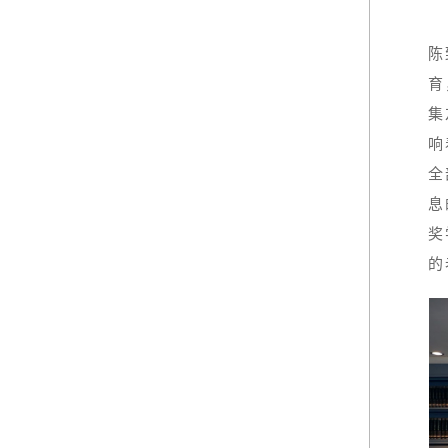
陈
育
集
响
全
息
奖
的