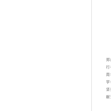
郑
行
周
学
坚
献