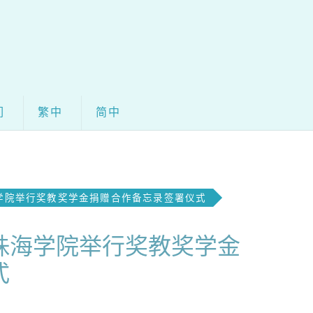
们
繁中
简中
学院举行奖教奖学金捐赠合作备忘录签署仪式
珠海学院举行奖教奖学金
式