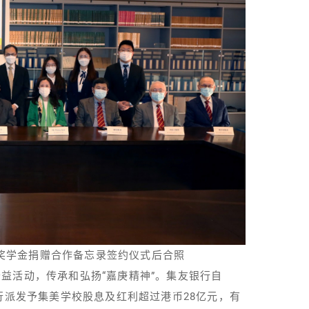
奖学金捐赠合作备忘录签约仪式后合照
益活动，传承和弘扬“嘉庚精神”。集友银行自
行派发予集美学校股息及红利超过港币28亿元，有