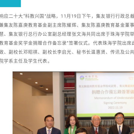
响应二十大“科教兴国”战略，11月19日下午，集友银行行政
兼集友陈嘉庚教育基金副主席陈耀辉、集友陈嘉庚教育基金董
慧、集友银行总行办公室副总经理张文海共同出席于珠海学院举
教育基金奖学金捐赠合作备忘录”签署仪式。代表珠海学院出席
致、副校长邓昭祺、副校长李启光、秘书长温惠贤、传讯及公
院学系主任及学生代表。